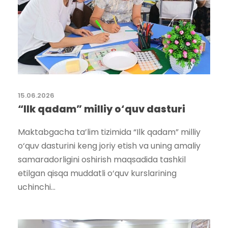
15.06.2026
“Ilk qadam” milliy o‘quv dasturi
Maktabgacha ta’lim tizimida “Ilk qadam” milliy
o‘quv dasturini keng joriy etish va uning amaliy
samaradorligini oshirish maqsadida tashkil
etilgan qisqa muddatli o‘quv kurslarining
uchinchi...