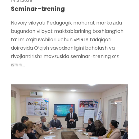
14.01.2026
Seminar-trening
Navoiy viloyati Pedagogik mahorat markazida
bugundan viloyat maktablarining boshlang‘ich
ta’lim o‘qituvchilari uchun «PIRLS tadqiqoti
doirasida O‘qish savodxonligini baholash va
rivojlantirish» mavzusida seminar-trening o‘z
ishini...