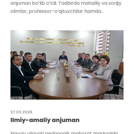
anjuman bo‘lib o‘tdi. Tadbirda mahalliy va xorijiy
olimlar, professor-o‘qituvchilar hamda...
27.03.2026
Ilmiy-amaliy anjuman
Navoiy viloyati pedagogik mahorat markazida