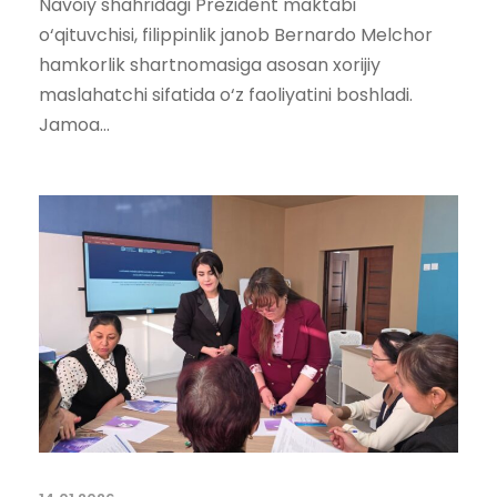
Navoiy shahridagi Prezident maktabi
o‘qituvchisi, filippinlik janob Bernardo Melchor
hamkorlik shartnomasiga asosan xorijiy
maslahatchi sifatida o‘z faoliyatini boshladi.
Jamoa...