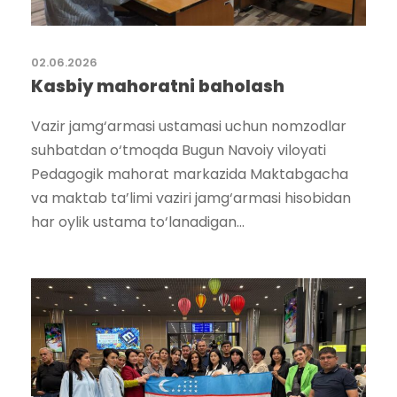
02.06.2026
Kasbiy mahoratni baholash
Vazir jamg‘armasi ustamasi uchun nomzodlar
suhbatdan o‘tmoqda Bugun Navoiy viloyati
Pedagogik mahorat markazida Maktabgacha
va maktab ta’limi vaziri jamg‘armasi hisobidan
har oylik ustama to‘lanadigan...