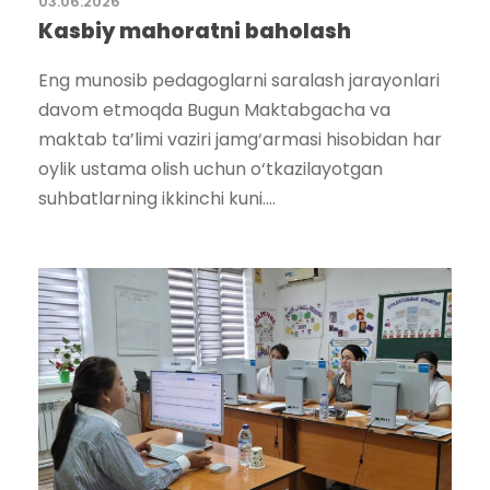
03.06.2026
Kasbiy mahoratni baholash
Eng munosib pedagoglarni saralash jarayonlari
davom etmoqda Bugun Maktabgacha va
maktab ta’limi vaziri jamg‘armasi hisobidan har
oylik ustama olish uchun o‘tkazilayotgan
suhbatlarning ikkinchi kuni....