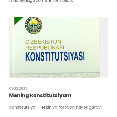
madhiyasiga zo‘r ehtirom bilan...
05.12.2025
Mening konstitutsiyam
Konstitutsiya — erkin va farovon hayot garovi.