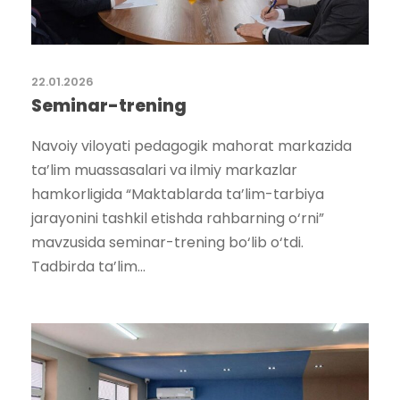
22.01.2026
Seminar-trening
Navoiy viloyati pedagogik mahorat markazida
ta’lim muassasalari va ilmiy markazlar
hamkorligida “Maktablarda ta’lim-tarbiya
jarayonini tashkil etishda rahbarning o‘rni”
mavzusida seminar-trening bo‘lib o‘tdi.
Tadbirda ta’lim...