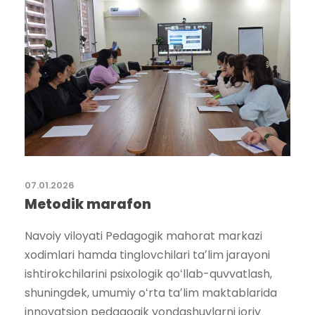
07.01.2026
Metodik marafon
Navoiy viloyati Pedagogik mahorat markazi
xodimlari hamda tinglovchilari taʼlim jarayoni
ishtirokchilarini psixologik qoʻllab-quvvatlash,
shuningdek, umumiy oʻrta taʼlim maktablarida
innovatsion pedagogik yondashuvlarni joriy