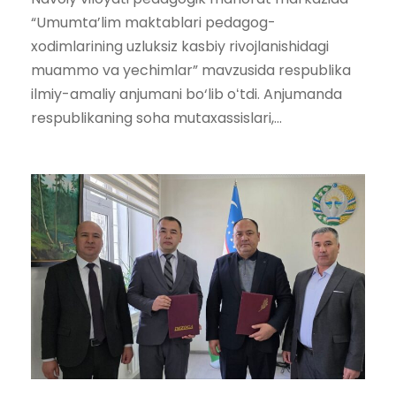
“Umumta’lim maktablari pedagog-
xodimlarining uzluksiz kasbiy rivojlanishidagi
muammo va yechimlar” mavzusida respublika
ilmiy-amaliy anjumani bo‘lib oʻtdi. Anjumanda
respublikaning soha mutaxassislari,...