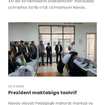
XXI asr ko‘nikmalarini shakllantirish” mavzusida
uchrashuv bo‘lib o‘tdi. Uchrashuvni Navoiy...
25.11.2025
Prezident maktabiga tashrif
Navoiy viloyati Pedagogik mahorat markazi va