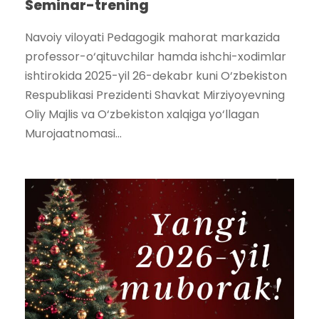
Seminar-trening
Navoiy viloyati Pedagogik mahorat markazida
professor-o‘qituvchilar hamda ishchi-xodimlar
ishtirokida 2025-yil 26-dekabr kuni O‘zbekiston
Respublikasi Prezidenti Shavkat Mirziyoyevning
Oliy Majlis va O‘zbekiston xalqiga yo‘llagan
Murojaatnomasi...