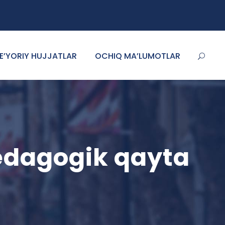
E’YORIY HUJJATLAR
OCHIQ MA’LUMOTLAR
edagogik qayta