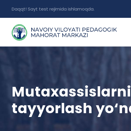
Daqqt! Sayt test rejimida ishlamoqda.
Mutaxassislarn
tayyorlash yo‘na