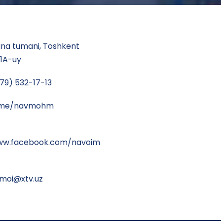
a tumani, Toshkent
41A-uy
79) 532-17-13
t.me/navmohm
www.facebook.com/navoim
moi@xtv.uz