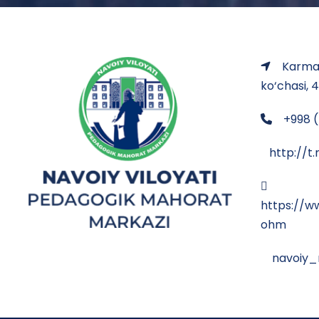
Karman
ko‘chasi, 
+998 (
http://
https://
ohm
navoiy_