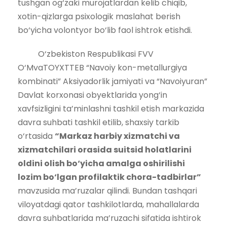
tushgan og‘zaki murojatlardan kelib chiqib,
xotin-qizlarga psixologik maslahat berish
bo‘yicha volontyor bo‘lib faol ishtrok etishdi.
O‘zbekiston Respublikasi FVV
O‘MvaTOYXTTEB “Navoiy kon-metallurgiya
kombinati” Aksiyadorlik jamiyati va “Navoiyuran”
Davlat korxonasi obyektlarida yong‘in
xavfsizligini ta’minlashni tashkil etish markazida
davra suhbati tashkil etilib, shaxsiy tarkib
o‘rtasida
“Markaz harbiy xizmatchi va
xizmatchilari orasida suitsid holatlarini
oldini olish bo‘yicha amalga oshirilishi
lozim bo‘lgan profilaktik chora-tadbirlar”
mavzusida ma’ruzalar qilindi. Bundan tashqari
viloyatdagi qator tashkilotlarda, mahallalarda
davra suhbatlarida ma’ruzachi sifatida ishtirok