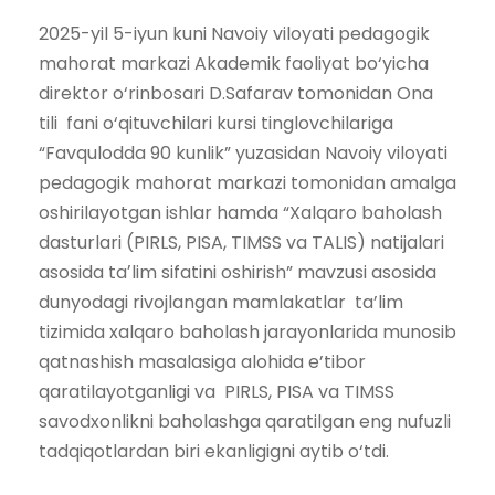
2025-yil 5-iyun kuni Navoiy viloyati pedagogik
mahorat markazi Akademik faoliyat bo‘yicha
direktor o‘rinbosari D.Safarav tomonidan Ona
tili fani o‘qituvchilari kursi tinglovchilariga
“Favqulodda 90 kunlik” yuzasidan Navoiy viloyati
pedagogik mahorat markazi tomonidan amalga
oshirilayotgan ishlar hamda “Xalqaro baholash
dasturlari (PIRLS, PISA, TIMSS va TALIS) natijalari
asosida taʼlim sifatini oshirish” mavzusi asosida
dunyodagi rivojlangan mamlakatlar ta’lim
tizimida xalqaro baholash jarayonlarida munosib
qatnashish masalasiga alohida e’tibor
qaratilayotganligi va PIRLS, PISA va TIMSS
savodxonlikni baholashga qaratilgan eng nufuzli
tadqiqotlardan biri ekanligigni aytib o‘tdi.