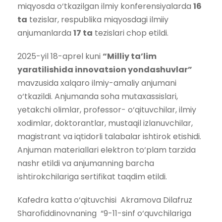
miqyosda o‘tkazilgan ilmiy konferensiyalarda
16
ta
tezislar, respublika miqyosdagi ilmiiy
anjumanlarda
17 ta
tezislari chop etildi.
2025-yil 18-aprel kuni
“Milliy ta’lim
yaratilishida innovatsion yondashuvlar”
mavzusida xalqaro ilmiy-amaliy anjumani
o‘tkazildi. Anjumanda soha mutaxassislari,
yetakchi olimlar, professor- o‘qituvchilar, ilmiy
xodimlar, doktorantlar, mustaqil izlanuvchilar,
magistrant va iqtidorli talabalar ishtirok etishidi.
Anjuman materiallari elektron to‘plam tarzida
nashr etildi va anjumanning barcha
ishtirokchilariga sertifikat taqdim etildi.
Kafedra katta o‘qituvchisi Akramova Dilafruz
Sharofiddinovnaning “9-11-sinf o‘quvchilariga