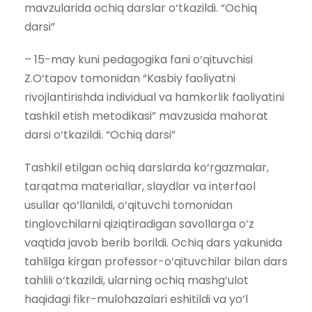
mavzularida ochiq darslar o‘tkazildi. “Ochiq
darsi”
– 15-may kuni pedagogika fani o‘qituvchisi
Z.O‘tapov tomonidan “Kasbiy faoliyatni
rivojlantirishda individual va hamkorlik faoliyatini
tashkil etish metodikasi” mavzusida mahorat
darsi o‘tkazildi. “Ochiq darsi”
Tashkil etilgan ochiq darslarda ko‘rgazmalar,
tarqatma materiallar, slaydlar va interfaol
usullar qo‘llanildi, o‘qituvchi tomonidan
tinglovchilarni qiziqtiradigan savollarga o‘z
vaqtida javob berib borildi. Ochiq dars yakunida
tahlilga kirgan professor-o‘qituvchilar bilan dars
tahlili o‘tkazildi, ularning ochiq mashg‘ulot
haqidagi fikr-mulohazalari eshitildi va yo‘l