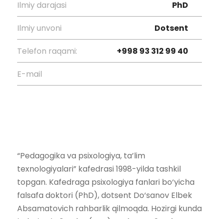
Ilmiy darajasi
PhD
Ilmiy unvoni
Dotsent
Telefon raqami:
+998 93 312 99 40
E-mail
“Pedagogika va psixologiya, ta’lim
texnologiyalari” kafedrasi 1998-yilda tashkil
topgan. Kafedraga psixologiya fanlari bo‘yicha
falsafa doktori (PhD), dotsent Do‘sanov Elbek
Absamatovich rahbarlik qilmoqda. Hozirgi kunda