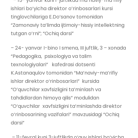
– 15- yanvar kuni 1-juftlikda ma’naviy-ma’rifiy
ishlari bo‘yicha direktor o’rinbosarlari kursi
tinglovchilariga E.Do‘sanov tomonidan
“Zamonaviy ta’limda ijtimoiy-hissiy intellektning
tutgan o‘rni”; “Ochiq darsi”
– 24- yanvar I-bino I smеna, III juftlik, 3 – xonada
“Pedagogika, psixologiya va talim
texnologiyalari” kafеdrasi dotsenti
K.Astanaqulov tomonidan “Ma’naviy-ma’rifiy
ishlar direktor o‘rinbosarlari” kursida
“O’quvchilar xavfsizligini ta’minlash va
tahdidlardan himoya qilis” modulidan
“O‘quvchilar xavfsizligini ta’minlashda direktor
o‘rinbosarining vazifalari” mavzusidagi “Ochiq
darsi”
– 11-fevral kuni 3-juftlikda o‘quv ishlari bo‘yicha