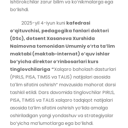
Ishtirokchilar zarur bilim va ko‘nikmalarga ega
bo‘lishdi.
2025-yil 4-iyun kuni
kafedrasi
o‘qituvchisi, pedagogika fanlari doktori
(DSc), dotsent Xasanova Xurshida
Naimovna tomonidan Umumiy o‘rta ta’lim
maktabi (maktab-internat) o’quv ishlar
bo’yicha direktor o‘rinbosarlari kurs
tinglovchilariga
“
Xalqaro baholash dasturlari
(PIRLS, PISA, TIMSS va TALIS) natijalari asosida
taʼlim sifatini oshirish” mavzusida mahorat darsi
tashkil etildi. Dars davomida tinglovchilar PIRLS,
PISA, TIMSS va TALIS xalqaro tadqiqot natijalari
asosida ta’lim sifatini oshirish yo‘lida amalga
oshiriladigan yangi yondashuv va strategiyalar
bo’yicha ma’lumotlarga ega bo’lishdi.