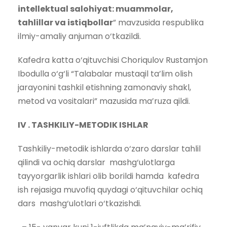
intellektual salohiyat: muammolar,
tahlillar va istiqbollar
” mavzusida respublika
ilmiy-amaliy anjuman o‘tkazildi.
Kafedra katta o‘qituvchisi Choriqulov Rustamjon
Ibodulla o‘g‘li “Talabalar mustaqil ta’lim olish
jarayonini tashkil etishning zamonaviy shakl,
metod va vositalari” mazusida ma’ruza qildi.
IV . TASHKILIY-METODIK ISHLAR
Tashkiliy-metodik ishlarda o‘zaro darslar tahlil
qilindi va ochiq darslar mashg‘ulotlarga
tayyorgarlik ishlari olib borildi hamda kafedra
ish rejasiga muvofiq quydagi o‘qituvchilar ochiq
dars mashg‘ulotlari o‘tkazishdi.