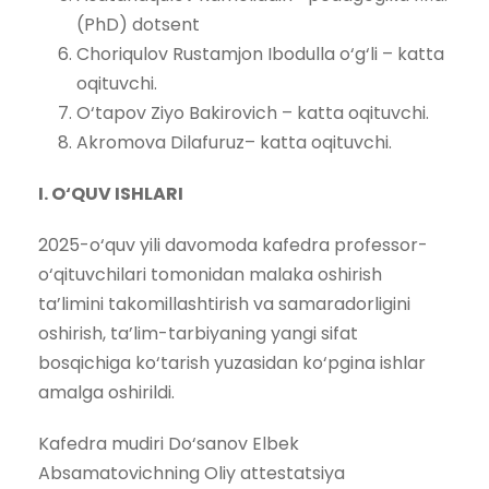
(PhD) dotsent
Choriqulov Rustamjon Ibodulla o‘g‘li – katta
oqituvchi.
O‘tapov Ziyo Bakirovich – katta oqituvchi.
Akromova Dilafuruz– katta oqituvchi.
I. O‘QUV ISHLARI
2025-o‘quv yili davomoda kafedra professor-
o‘qituvchilari tomonidan malaka oshirish
ta’limini takomillashtirish va samaradorligini
oshirish, ta’lim-tarbiyaning yangi sifat
bosqichiga ko‘tarish yuzasidan ko‘pgina ishlar
amalga oshirildi.
Kafedra mudiri Do‘sanov Elbek
Absamatovichning Oliy attestatsiya