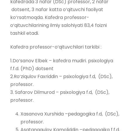
kafedrada 3 nafar (DSc) professor, 2 nafar
dotsent, 3 nafar katta o‘qituvchi faoliyat
ko‘rsatmoqda. Kafеdra professor-
o‘qituvchilarining ilmiy salohiyati 83,4 foizni
tashkil etadi.
Kafеdra professor-o‘qituvchilari tarkibi :
1.Do‘sanov Elbek – kafеdra mudiri. psixologiya
f.f.d. (PhD) dotsent
2.Ro‘ziqulov Faxriddin – psixologiya f.d, (DSc),
professor.
3. Safarov Dilmurod – psixologiya f.d, (DSc),
professor.
Xasanova Xurshida –pedagogika f.d, (DSc),
professor.
Asatanaqulov Kamoliddin –pedagogika f.f.d.