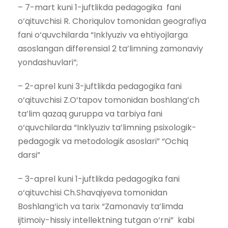
– 7-mart kuni 1-juftlikda pedagogika fani
o‘qituvchisi R. Choriqulov tomonidan geografiya
fani o‘quvchilarda “Inklyuziv va ehtiyojlarga
asoslangan differensial 2 ta’limning zamonaviy
yondashuvlari”;
– 2-aprel kuni 3-juftlikda pedagogika fani
o‘qituvchisi Z.O‘tapov tomonidan boshlang’ch
ta’lim qazaq guruppa va tarbiya fani
o‘quvchilarda “Inklyuziv ta’limning psixologik-
pedagogik va metodologik asoslari” “Ochiq
darsi”
– 3-aprel kuni 1-juftlikda pedagogika fani
o‘qituvchisi Ch.Shavqiyeva tomonidan
Boshlang‘ich va tarix “Zamonaviy ta’limda
ijtimoiy-hissiy intellektning tutgan o‘rni” kabi