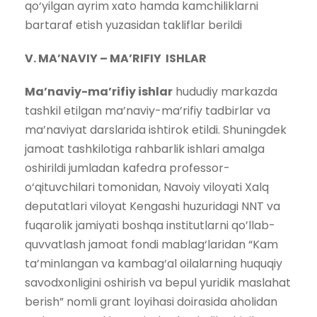
qo‘yilgan ayrim xato hamda kamchiliklarni
bartaraf etish yuzasidan takliflar berildi
V. MA’NAVIY – MA’RIFIY ISHLAR
Ma’naviy-ma’rifiy ishlar
hududiy markazda
tashkil etilgan ma’naviy-ma’rifiy tadbirlar va
ma’naviyat darslarida ishtirok etildi. Shuningdek
jamoat tashkilotiga rahbarlik ishlari amalga
oshirildi jumladan kafedra professor-
o‘qituvchilari tomonidan, Navoiy viloyati Xalq
deputatlari viloyat Kengashi huzuridagi NNT va
fuqarolik jamiyati boshqa institutlarni qo’llab-
quvvatlash jamoat fondi mablag‘laridan “Kam
ta’minlangan va kambag‘al oilalarning huquqiy
savodxonligini oshirish va bepul yuridik maslahat
berish” nomli grant loyihasi doirasida aholidan