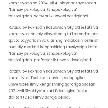
komissiyasining 2024-yil 4-oktyabr rayosatida
”Ijtimoiy psixologiya. Etnopsixologiya”
ixtisosligidan dotsentlik unvoni dasdiqlandi.
Ro‘ziqulov Faxriddin Rasulovich Oliy attestatsiya
komissiyasi Navoiy viloyati xalq ta’limi xodimlarini
qayta tayyorlash va ularning malakasini oshirish
hududiy markazi kengashining tavsiyasiga ko‘ra
”Ijtimoiy psixologiya. Etnopsixologiya”
ixtisosligidan professorlik unvoni dasdiqlandi
Ro‘ziqulov Faxriddin Rasulovich Oliy attestatsiya
komissiyasi Toshkent davlat pedagogika
universiteti ilmiy kengashning qaroriga asosan
2024-yil 31-oktyabr kuni Psixologiya fanlari
doktori (DsC) ilmiy daraja berildi.