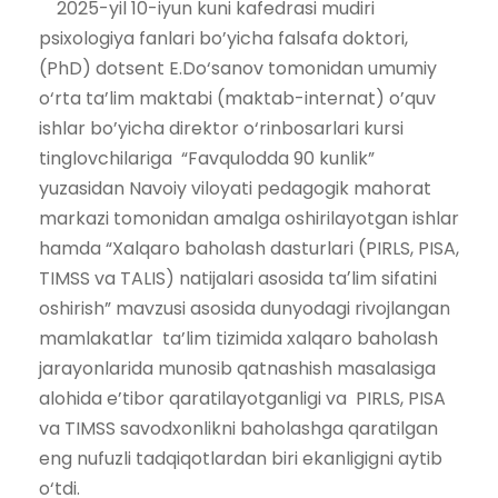
2025-yil 10-iyun kuni kafedrasi mudiri
psixologiya fanlari bo’yicha falsafa doktori,
(PhD) dotsent E.Do‘sanov tomonidan umumiy
o‘rta ta’lim maktabi (maktab-internat) o’quv
ishlar bo’yicha direktor o‘rinbosarlari kursi
tinglovchilariga “Favqulodda 90 kunlik”
yuzasidan Navoiy viloyati pedagogik mahorat
markazi tomonidan amalga oshirilayotgan ishlar
hamda “Xalqaro baholash dasturlari (PIRLS, PISA,
TIMSS va TALIS) natijalari asosida taʼlim sifatini
oshirish” mavzusi asosida dunyodagi rivojlangan
mamlakatlar ta’lim tizimida xalqaro baholash
jarayonlarida munosib qatnashish masalasiga
alohida e’tibor qaratilayotganligi va PIRLS, PISA
va TIMSS savodxonlikni baholashga qaratilgan
eng nufuzli tadqiqotlardan biri ekanligigni aytib
o‘tdi.