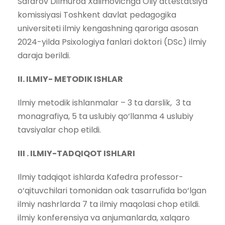
Safarov Dilmurod Xalimovichga Oliy attestatsiya
komissiyasi Toshkent davlat pedagogika
universiteti ilmiy kengashning qaroriga asosan
2024-yilda Psixologiya fanlari doktori (DSc) ilmiy
daraja berildi.
II. ILMIY- METODIK ISHLAR
Ilmiy metodik ishlanmalar – 3 ta darslik, 3 ta
monagrafiya, 5 ta uslubiy qo‘llanma 4 uslubiy
tavsiyalar chop etildi.
III . ILMIY-TADQIQOT ISHLARI
Ilmiy tadqiqot ishlarda Kafedra professor-
o‘qituvchilari tomonidan oak tasarrufida bo‘lgan
ilmiy nashrlarda 7 ta ilmiy maqolasi chop etildi.
ilmiy konferensiya va anjumanlarda, xalqaro