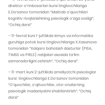
direktor o’rinbosarlari kursi tinglovchilariga
E.Do‘sanov tomonidan “Maktab oʻquvchilari
kognitiv rivojlanishining psixologik o‘ziga xosligi”;
“Ochiq darsi”
– 11-fevral kuni 1-juftlikda kimyo va informatika
guruhiga potok kursi tinglovchilariga X.Xasanova
tomonidan “Xalqaro baholash dasturlar (PISA,
TIMSS va PIRLS) natijalari asosida ta’lim
samaradorligini oshirish”; “Ochiq darsi”
– 11-mart kuni 2-juftlikda amaliyotchi psixologlar
kursi tinglovchilariga E.Do‘sanov tomonidan
“Oʻquvchilar, oʻqituvchilar, ota-onalarning
psixologik madaniyatini shakllantirish”; “Ochiq
darsi”