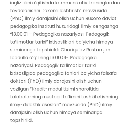
ingliz tilini o‘qitishda kommunikativ treninglardan
foydalanishni takomillashtirish” mavzusida
(PhD) ilmiy darajasini olish uchun Buxoro davlat
pedagogika instituti huzuridagi ilmiy Kengashga
“13.00.01 – Pedagogika nazariyasi. Pedagogik
ta’limotlar tarixi” ixtisosliklari bo‘yicha himoya
seminariga topshirildi. Choriqulov Rustamjon
Ibodulla o‘g‘lining 13.00.01- Pedagogika
nazariyasi. Pedagogik ta’limotlar tarixi
ixtisosligida pedagogika fanlari bo‘yicha falsafa
doktori (PhD) ilmiy darajasini olish uchun
yozilgan “Kredit-modul tizimi sharoitida
talabalarning mustaqil ta’limini tashkil etishning
ilmiy-didaktik asoslari” mavzusida (PhD) ilmiy
darajasini olish uchun himoya seminariga
topshirildi.