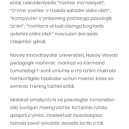
etildi, televideniyeda “Yoshlar ma’naviyati”,
“O‘smir yoshlar o‘rtasida suitsidni oldini olish”,
“Kompyuter o‘yinlarining yoshlarga psixologik
ta’siri”, “Yoshlarni virtual olamga bog‘lanib
qolishini oldini olish” mavzulari doirasida
chiqishlar qilindi.
Navoiy innovatsiyalar universiteti, Navoiy viloyati
pedagogik mahorat markazi va Karmana
tumanidagi 1-sonli umumiy o’rta ta’lim maktabi
hamkorligida talabalar uchun master klass va
seminar trening tashkil etildi.
Malakali amaliyotchi va psixologlar tomonidan
olib borilgan mashg‘ulotlar ko‘tarinki ruhda,
qiziqarli o‘yinlar, intellektual musobaqalar
hamda savol-javoblar asosida bo‘lib o‘tdi.