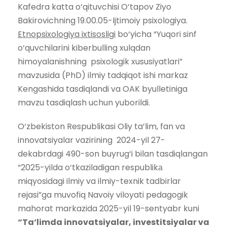
Kafedra katta o‘qituvchisi O‘tapov Ziyo
Bakirovichning 19.00.05-Ijtimoiy psixologiya.
Etnopsixologiya ixtisosligi
bo‘yicha “Yuqori sinf
o‘quvchilarini kiberbulling xulqdan
himoyalanishning psixologik xususiyatlari”
mavzusida (PhD) ilmiy tadqiqot ishi markaz
Kengashida tasdiqlandi va OAK byulletiniga
mavzu tasdiqlash uchun yuborildi.
O‘zbekiston Respublikasi Oliy ta’lim, fan va
innovatsiyalar vazirining 2024-yil 27-
dekabrdagi 490-son buyrug‘i bilan tasdiqlangan
“2025-yilda o‘tkaziladigan respublikа
miqyosidagi ilmiy va ilmiy-texnik tadbirlar
rejasi”ga muvofiq Navoiy viloyati pedagogik
mahorat markazida 2025-yil 19-sentyabr kuni
“Ta‘limda innovatsiyalar, investitsiyalar va