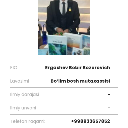
FIO
Ergashev Bobir Bozorovich
Lavozimi
Bo‘lim bosh mutaxassisi
Ilmiy darajasi
-
Ilmiy unvoni
-
Telefon raqami:
+998933657852