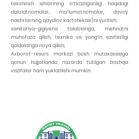
tekshirish ishlarining o‘tkazilganligi haqidagi
dalolatnomalar, ma’lumotnomalar, davriy
nashrlarning qaydlov kartotekasi)ni yuritish;
sanitariya-gigiyena talablariga, mehnatni
muhofaza qilish, texnika va yong‘in xavfsizligi
qoidalariga rioya qilish;
Axborot-resurs markazi bosh mutaxassisiga
qonun hujjatlarida nazarda tutilgan boshqa
vazifalar ham yuklatilishi mumkin.