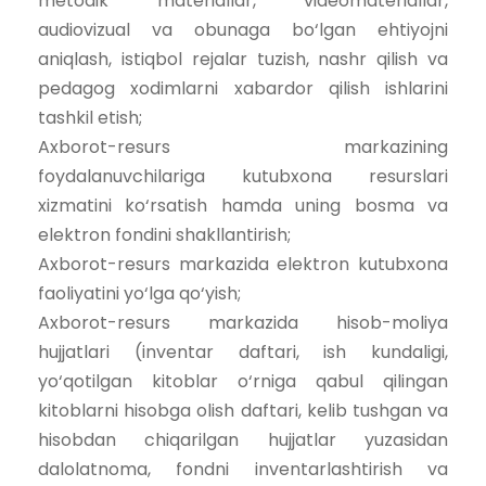
metodik materiallar, videomateriallar,
audiovizual va obunaga bo‘lgan ehtiyojni
aniqlash, istiqbol rejalar tuzish, nashr qilish va
pedagog xodimlarni xabardor qilish ishlarini
tashkil etish;
Axborot-resurs markazining
foydalanuvchilariga kutubxona resurslari
xizmatini ko‘rsatish hamda uning bosma va
elektron fondini shakllantirish;
Axborot-resurs markazida elektron kutubxona
faoliyatini yo‘lga qo‘yish;
Axborot-resurs markazida hisob-moliya
hujjatlari (inventar daftari, ish kundaligi,
yo‘qotilgan kitoblar o‘rniga qabul qilingan
kitoblarni hisobga olish daftari, kelib tushgan va
hisobdan chiqarilgan hujjatlar yuzasidan
dalolatnoma, fondni inventarlashtirish va