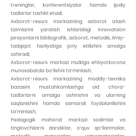
treninglar, konferentsiyalar hamda ijodiy
tadbirlar tashkil etadi;
Axborot-resurs markazining axborot izlash
tizimlarini yaratish ishlaridagi innovatsion
jarayonlarni bibliografik, axborot, metodik, ilmiy-
tadqiqot faoliyatiga joriy etilishini amalga
oshiradi;
Axborot-resurs markazi mulkiga ehtiyotkorona
munosabatda bo‘lishni ta’minlash;
Axborot-resurs markazining moddiy-texnika
bazasini mustahkamlashga oid chora-
tadbirlarni amalga oshirishni va ularning
saqlanishini hamda samarali foydalanilishini
ta’minlash;
Pedagogik mahorat markazi xodimlar va
tinglovchilarni darsliklar, o‘quv qo‘llanmalar,