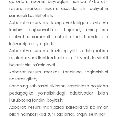
qarorlari, nizomi, buyruqlari hamda Axborot-
resurs markazi nizomi asosida ish faoliyatini
samarali tashkil etish;
Axborot-resurs markaziga yuklatilgan vazifa va
kasbiy majburiyatlarni bajaradi, uning ish
faoliyatini samarali tashkil etadi hamda ijro
intizomiga rioya qiladi;
Axborot-resurs markazining yillik va istiqbol ish
rejalarini shakllantiradi, ularni o ‘z vaqtida sifatli
bajarilishini ta’minlaydi;
Axborot-resurs markazi fondining saqlanishini
nazorat qilish;
Fondning zahirasini tiklashni ta’minlash bo‘yicha
pedagogika yo‘nalishidagi adabiyotlar bilan
kutubxona fondini boyitish;
Axborot-resurs markazida kafedra va bo‘limlar
bilan hamkorlikda turli tadbirlar, o‘quv seminar-