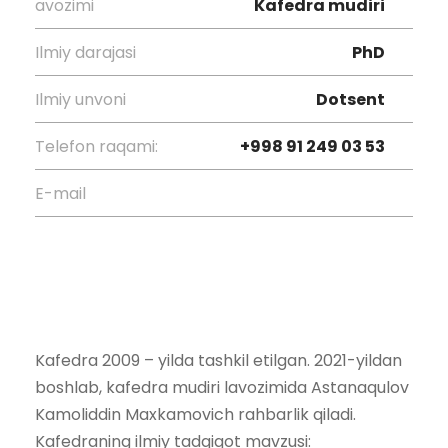
avozimi
Kafedra mudiri
Ilmiy darajasi
PhD
Ilmiy unvoni
Dotsent
Telefon raqami:
+998 91 249 03 53
E-mail
Kafedra 2009 – yilda tashkil etilgan. 2021-yildan
boshlab, kafedra mudiri lavozimida Astanaqulov
Kamoliddin Maxkamovich rahbarlik qiladi.
Kafedraning ilmiy tadqiqot mavzusi: