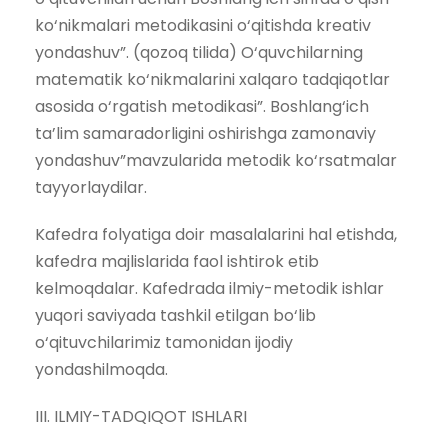
ko‘nikmalari metodikasini o‘qitishda kreativ
yondashuv”. (qozoq tilida) O‘quvchilarning
matematik ko‘nikmalarini xalqaro tadqiqotlar
asosida o‘rgatish metodikasi”. Boshlang‘ich
ta’lim samaradorligini oshirishga zamonaviy
yondashuv”mavzularida metodik ko‘rsatmalar
tayyorlaydilar.
Kafedra folyatiga doir masalalarini hal etishda,
kafedra majlislarida faol ishtirok etib
kelmoqdalar. Kafedrada ilmiy-metodik ishlar
yuqori saviyada tashkil etilgan bo‘lib
o‘qituvchilarimiz tamonidan ijodiy
yondashilmoqda.
III. ILMIY-TADQIQOT ISHLARI