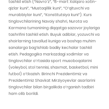
tashkil etish (“Navro‘z”, “8-mart Xalqaro xotin-
qizlar kuni”, “Mustaqillik kuni”, “O‘qituvchi va
murabbiylar kuni”, “Konstitutsiya kuni”). Kurs
tinglovchilarining Navoiy shahri, Nurota va
Karmana tumanining diqqatga sazovor joylariga
tashrifini tashkil etish. Buyuk adiblar, yozuvchi va
shoirlarning tavallud kuniga va boshqa muhim
sanalarga bag‘ishlab badiiy kechalar tashkil
etish. Pedagogika markazdagi xodimlar va
tinglovchilar o‘rtasida sport musoboqalarini
(voleybol, stol tennisi, shaxmat, basketbol, mini
futbol) o‘tkazish. Birinchi Prezidentimiz va
Prezidentimiz Shavkat Mirziyoyevlar asarlarini
tinglovchilar bilan birgalikda o‘rganish tadbiri
ham olib borildi.