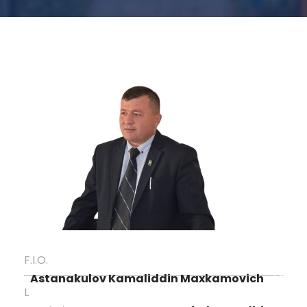
F.I.O.
Astanakulov Kamaliddin Maxkamovich
L