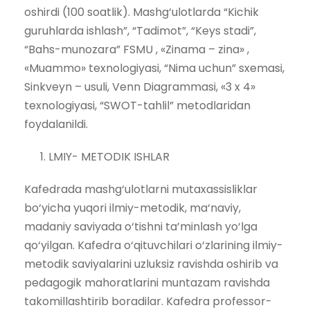
oshirdi (100 soatlik). Mashg‘ulotlarda “Kichik
guruhlarda ishlash”, “Tadimot”, “Keys stadi”,
“Bahs-munozara” FSMU , «Zinama – zina» ,
«Muammo» texnologiyasi, “Nima uchun” sxemasi,
Sinkveyn – usuli, Venn Diagrammasi, «3 x 4»
texnologiyasi, “SWOT-tahlil” metodlaridan
foydalanildi.
LMIY- METODIK ISHLAR
Kafedrada mashg‘ulotlarni mutaxassisliklar
bo‘yicha yuqori ilmiy-metodik, ma‘naviy,
madaniy saviyada o‘tishni ta’minlash yo‘lga
qo‘yilgan. Kafedra o‘qituvchilari o‘zlarining ilmiy-
metodik saviyalarini uzluksiz ravishda oshirib va
pedagogik mahoratlarini muntazam ravishda
takomillashtirib boradilar. Kafedra professor-