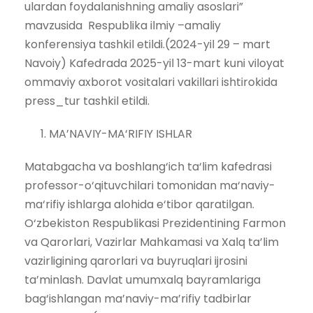
ulardan foydalanishning amaliy asoslari”
mavzusida Respublika ilmiy –amaliy
konferensiya tashkil etildi.(2024-yil 29 – mart
Navoiy) Kafedrada 2025-yil 13-mart kuni viloyat
ommaviy axborot vositalari vakillari ishtirokida
press_tur tashkil etildi.
MA’NAVIY-MA‘RIFIY ISHLAR
Matabgacha va boshlang‘ich ta‘lim kafedrasi
professor-o‘qituvchilari tomonidan ma‘naviy-
ma‘rifiy ishlarga alohida e‘tibor qaratilgan.
O‘zbekiston Respublikasi Prezidentining Farmon
va Qarorlari, Vazirlar Mahkamasi va Xalq ta’lim
vazirligining qarorlari va buyruqlari ijrosini
ta’minlash. Davlat umumxalq bayramlariga
bag‘ishlangan ma’naviy-ma’rifiy tadbirlar