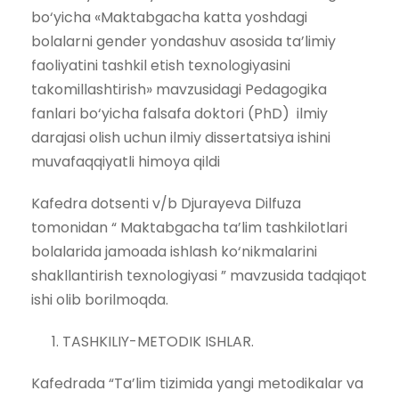
bo‘yicha «Maktabgacha katta yoshdagi
bolalarni gender yondashuv asosida ta’limiy
faoliyatini tashkil etish texnologiyasini
takomillashtirish» mavzusidagi Pedagogika
fanlari bo‘yicha falsafa doktori (PhD) ilmiy
darajasi olish uchun ilmiy dissertatsiya ishini
muvafaqqiyatli himoya qildi
Kafedra dotsenti v/b Djurayeva Dilfuza
tomonidan “ Maktabgacha ta’lim tashkilotlari
bolalarida jamoada ishlash ko‘nikmalarini
shakllantirish texnologiyasi ” mavzusida tadqiqot
ishi olib borilmoqda.
TASHKILIY-METODIK ISHLAR.
Kafedrada “Ta’lim tizimida yangi metodikalar va