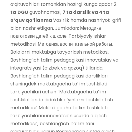
o’qituvchilari tomonidan hozirgi kunga qadar 2
ta
DGU
guvohnomasi,
7
ta
darslik
va 4
ta
o‘
quv
qo‘
llanma
Vazirlik hamda nashriyot grifi
bilan nashr etilgan. Jumladan; Методика
подготовки детей к школе, Tarbiyaviy ishlar
metodikasi, Методика воспитательной работы,
Bolalarni maktabga tayyorlash metodikasi,
Boshlang’ich talim pedagogikasi innovatsiay va
integratsiyasi (o’zbek va qozoq) tillarida,
Boshlang’ich talim pedagogikasi darsliklari
shuningdek maktabgacha ta‘lim tashkiloti
tarbiyachilari uchun “Maktabgacha ta’lim
tashkilotlarida didaktik o‘yinlarni tashkil etish
metodikasi” Maktabgacha ta’lim tashkiloti
tarbiyachilarini innovatsion usulida o‘qitish
metodikasi”, boshlang‘ich ta‘lim fani
o‘qituvchilari uchun Boshlang‘ich sinfda o‘qish