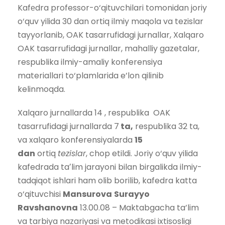
Kafеdra professor-o‘qituvchilari tomonidan joriy
o‘quv yilida 30 dan ortiq ilmiy maqola va tezislar
tayyorlanib, OAK tasarrufidagi jurnallar, Xalqaro
OAK tasarrufidagi jurnallar, mahalliy gazetalar,
respublika ilmiy-amaliy konferensiya
materiallari to‘plamlarida e’lon qilinib
kelinmoqda.
Xalqaro jurnallarda 14 , respublika OAK
tasarrufidagi jurnallarda 7
ta,
respublika 32 ta,
va xalqaro konferensiyalarda
15
dan
ortiq
tezislar
, chop etildi. Joriy o‘quv yilida
kafedrada taʼlim jarayoni bilan birgalikda ilmiy-
tadqiqot ishlari ham olib borilib, kafedra katta
o‘qituvchisi
Mansurova
Surayyo
Ravshanovna
13.00.08 – Maktabgacha ta’lim
va tarbiya nazariyasi va metodikasi ixtisosligi