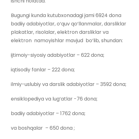
ishchi holatda.
Bugungi kunda kutubxonadagi jami 6924 dona
badiiy adabiyotlar, o‘quv qo‘llanmalar, darsliklar
plakatlar, risolalar, elektron darsliklar va
elektron namoyishlar mavjud bo‘lib, shundan:
ijtimoiy-siyosiy adabiyotlar – 622 dona;
iqtisodiy fanlar – 222 dona;
ilmiy-uslubiy va darslik adabiyotlar – 3592 dona;
ensiklopediya va lug‘atlar -76 dona;
badiiy adabiyotlar – 1762 dona;
va boshqalar – 650 dona ;