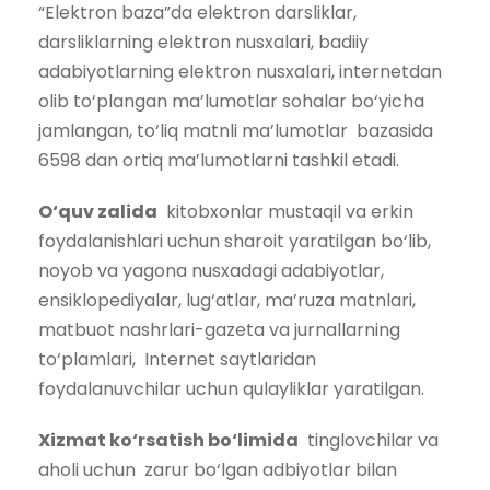
“Elektron baza”da elektron darsliklar,
darsliklarning elektron nusxalari, badiiy
adabiyotlarning elektron nusxalari, internetdan
olib to‘plangan ma’lumotlar sohalar bo‘yicha
jamlangan, to‘liq matnli ma’lumotlar bazasida
6598 dan ortiq ma’lumotlarni tashkil etadi.
O‘quv zalida
kitobxonlar mustaqil va erkin
foydalanishlari uchun sharoit yaratilgan bo‘lib,
noyob va yagona nusxadagi adabiyotlar,
ensiklopediyalar, lug‘atlar, ma’ruza matnlari,
matbuot nashrlari-gazeta va jurnallarning
to‘plamlari, Internet saytlaridan
foydalanuvchilar uchun qulayliklar yaratilgan.
Xizmat ko‘rsatish bo‘limida
tinglovchilar va
aholi uchun zarur bo‘lgan adbiyotlar bilan