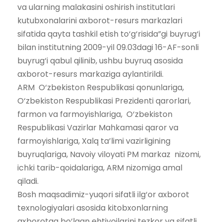
va ularning malakasini oshirish institutlari
kutubxonalarini axborot-resurs markazlari
sifatida qayta tashkil etish to‘g‘risida”gi buyrug‘i
bilan institutning 2009-yil 09.03dagi 16-AF-sonli
buyrug‘i qabul qilinib, ushbu buyruq asosida
axborot-resurs markaziga aylantirildi.
ARM O‘zbekiston Respublikasi qonunlariga,
O‘zbekiston Respublikasi Prezidenti qarorlari,
farmon va farmoyishlariga, O‘zbekiston
Respublikasi Vazirlar Mahkamasi qaror va
farmoyishlariga, Xalq ta’limi vazirligining
buyruqlariga, Navoiy viloyati PM markaz nizomi,
ichki tarib-qoidalariga, ARM nizomiga amal
qiladi.
Bosh maqsadimiz-yuqori sifatli ilg‘or axborot
texnologiyalari asosida kitobxonlarning
axborotga bo‘lgan ehtiyojlarini tezkor va sifatli