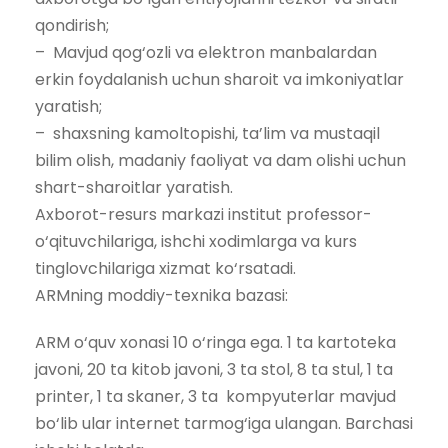
qondirish;
– Mavjud qog‘ozli va elektron manbalardan
erkin foydalanish uchun sharoit va imkoniyatlar
yaratish;
– shaxsning kamoltopishi, ta’lim va mustaqil
bilim olish, madaniy faoliyat va dam olishi uchun
shart-sharoitlar yaratish.
Axborot-resurs markazi institut professor-
o‘qituvchilariga, ishchi xodimlarga va kurs
tinglovchilariga xizmat ko‘rsatadi.
ARMning moddiy-texnika bazasi:
ARM o‘quv xonasi 10 o‘ringa ega. 1 ta kartoteka
javoni, 20 ta kitob javoni, 3 ta stol, 8 ta stul, 1 ta
printer, 1 ta skaner, 3 ta kompyuterlar mavjud
bo‘lib ular internet tarmog‘iga ulangan. Barchasi