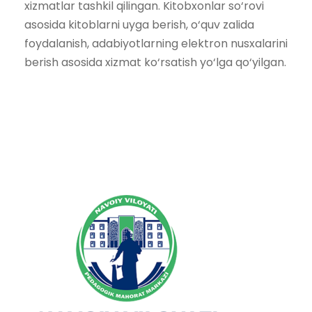
xizmatlar tashkil qilingan. Kitobxonlar so‘rovi
asosida kitoblarni uyga berish, o‘quv zalida
foydalanish, adabiyotlarning elektron nusxalarini
berish asosida xizmat ko‘rsatish yo‘lga qo‘yilgan.