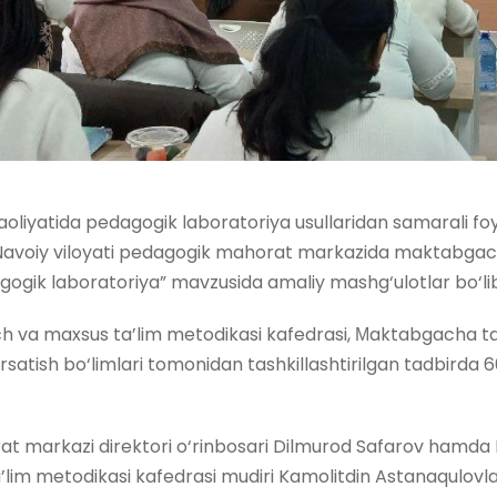
aoliyatida pedagogik laboratoriya usullaridan samarali fo
Navoiy viloyati pedagogik mahorat markazida maktabgacha
gogik laboratoriya” mavzusida amaliy mashg‘ulotlar bo‘lib 
 va maxsus ta’lim metodikasi kafedrasi, Мaktabgacha ta’
atish bo‘limlari tomonidan tashkillashtirilgan tadbirda 6
at markazi direktori o‘rinbosari Dilmurod Safarov hamd
lim metodikasi kafedrasi mudiri Kamolitdin Astanaqulovlar 