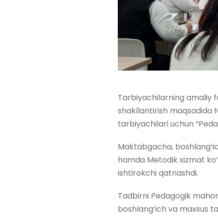
Tarbiyachilarning amaliy f
shakllantirish maqsadida 
tarbiyachilari uchun “Peda
Maktabgacha, boshlang‘ich
hamda Metodik xizmat ko‘rs
ishtirokchi qatnashdi.
Tadbirni Pedagogik mahor
boshlang‘ich va maxsus ta’