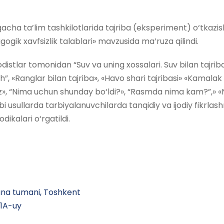
cha ta’lim tashkilotlarida tajriba (eksperiment) o‘tkazi
ogik xavfsizlik talablari» mavzusida ma’ruza qilindi.
odistlar tomonidan “Suv va uning xossalari. Suv bilan tajrib
rish”, «Ranglar bilan tajriba», «Havo shari tajribasi» «Kamalak h
z», “Nima uchun shunday bo‘ldi?», “Rasmda nima kam?”,» «
i usullarda tarbiyalanuvchilarda tanqidiy va ijodiy fikrlashn
odikalari o‘rgatildi.
a tumani, Toshkent
41A-uy