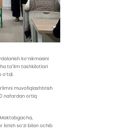
ydalanish ko‘nikmasini
 taʼlim tashkilotlari
o‘tdi.
limni muvofiqlashtirish
0 nafardan ortiq
a Maktabgacha,
kirish so‘zi bilan ochib