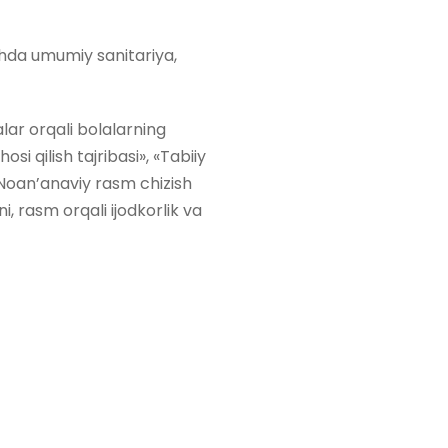
shda umumiy sanitariya,
alar orqali bolalarning
osi qilish tajribasi», «Tabiiy
Noan’anaviy rasm chizish
i, rasm orqali ijodkorlik va