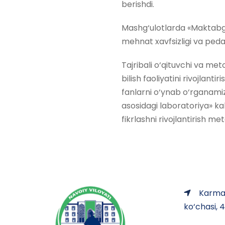
berishdi.
Mashg‘ulotlarda «Maktabga
mehnat xavfsizligi va pedag
Tajribali o‘qituvchi va met
bilish faoliyatini rivojlanti
fanlarni o‘ynab o‘rganami
asosidagi laboratoriya» kab
fikrlashni rivojlantirish met
Karman
ko‘chasi, 