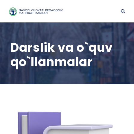
Darslik va o`quv
qo`llanmalar