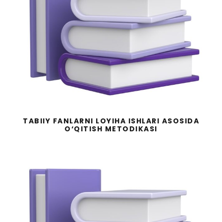
TABIIY FANLARNI LOYIHA ISHLARI
ASOSIDA O‘QITISH METODIKASI
TABIIY FANLARNI LOYIHA ISHLARI ASOSIDA
O‘QITISH METODIKASI
XULQI OG‘ISHGAN BOLALAR
PSIXOLOGIYASI