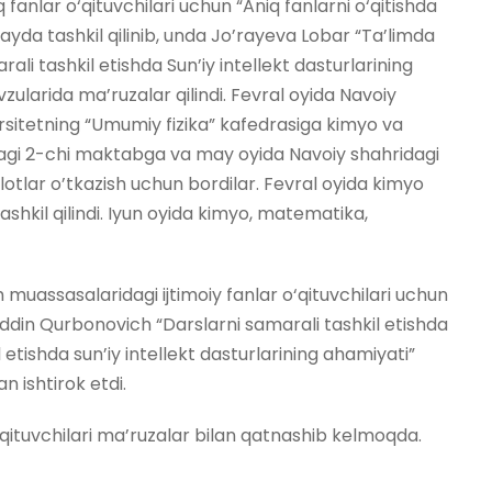
anlar o‘qituvchilari uchun “Aniq fanlarni o‘qitishda
ayda tashkil qilinib, unda Jo’rayeva Lobar “Ta’limda
ali tashkil etishda Sun’iy intellekt dasturlarining
zularida ma’ruzalar qilindi. Fevral oyida Navoiy
ersitetning “Umumiy fizika” kafedrasiga kimyo va
anidagi 2-chi maktabga va may oyida Navoiy shahridagi
otlar o’tkazish uchun bordilar. Fevral oyida kimyo
ashkil qilindi. Iyun oyida kimyo, matematika,
uassasalaridagi ijtimoiy fanlar o‘qituvchilari uchun
ddin Qurbonovich “Darslarni samarali tashkil etishda
l etishda sun’iy intellekt dasturlarining ahamiyati”
n ishtirok etdi.
ituvchilari ma’ruzalar bilan qatnashib kelmoqda.