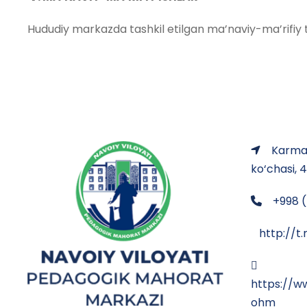
Hududiy markazda tashkil etilgan ma’naviy-ma’rifiy ta
Karman
ko‘chasi, 
+998 (
http://
https://
ohm