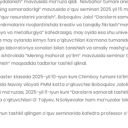
ydalanish” mavzusida ma’ruza qildi. Navbahor tumani aniq f
ning samaradorligi” mavzusida oʻquv seminari 2025 yil 15 m
quv resurslarini yaratish”, Boboqulov Jalol “Darslarni samar
ikmalarini rivojlantirishda kreativ va tanqidiy fikrlash”mav
imyo va metallurgiya” kafedrasiga, may oyida esa shu univ
yida va may oylarida kimyo fani o’qituvchilari Karmana tum
 laboratoriya xonalari bilan tanishish va amaliy mashg’ul
ari ishtirokida “Mening mahorat yo’lim” mavzusida seminar t
ish” maqsadida tadbirlar tashkil qilindi.
r klassida 2025-yil 10-iyun kuni Chimboy tumani taʼlim m
Navoiy viloyati PMM katta o‘qituvchisi Boboqulov Jaloli
 ma’ruzasi, 2025-yil 11-iyun kuni “Darslarni samarali tashki
ʻqituvchilari G’.Tojiyev, N.Soliyevalar ham ma’ruzalar bila
tashkil qilingan oʻquv seminarida kafedra professor oʻq