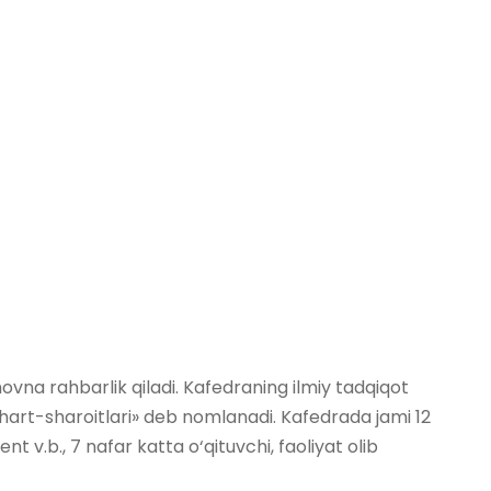
vna rahbarlik qiladi. Kafedraning ilmiy tadqiqot
 shart-sharoitlari» deb nomlanadi. Kafedrada jami 12
t v.b., 7 nafar katta o‘qituvchi, faoliyat olib