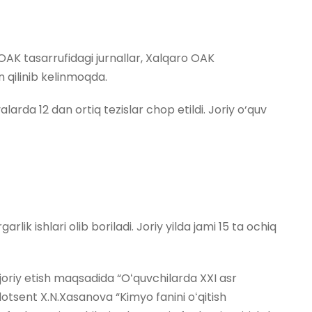
 OAK tasarrufidagi jurnallar, Xalqaro OAK
n qilinib kelinmoqda.
arda 12 dan ortiq tezislar chop etildi. Joriy o‘quv
ik ishlari olib boriladi. Joriy yilda jami 15 ta ochiq
 joriy etish maqsadida “Oʻquvchilarda XXI asr
dotsent X.N.Xasanova “Kimyo fanini oʻqitish