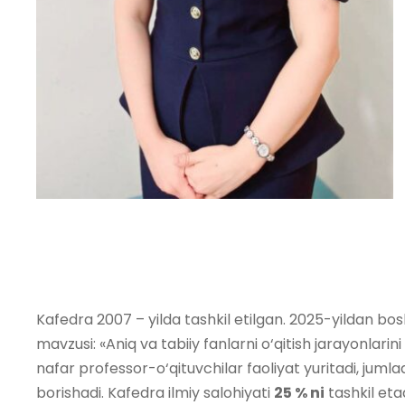
Kafedra 2007 – yilda tashkil etilgan. 2025-yildan bo
mavzusi: «Aniq va tabiiy fanlarni o‘qitish jarayonlar
nafar professor-o‘qituvchilar faoliyat yuritadi, jumlad
borishadi. Kafedra ilmiy salohiyati
25 % ni
tashkil eta