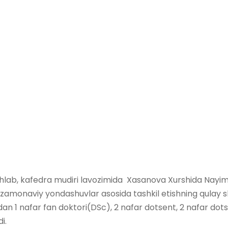
shlab, kafedra mudiri lavozimida Xasanova Xurshida Nayimo
ini zamonaviy yondashuvlar asosida tashkil etishning qulay
an 1 nafar fan doktori(DSc), 2 nafar dotsent, 2 nafar dotsen
di.