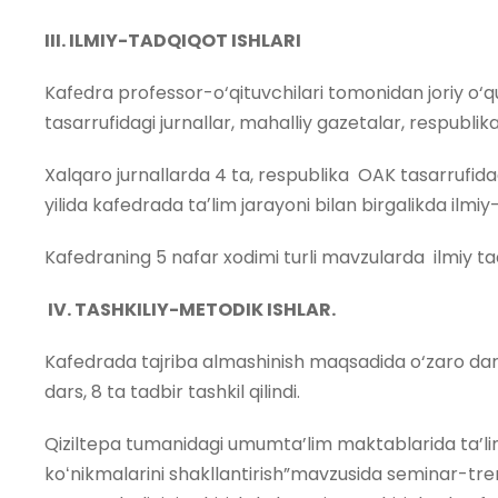
III. ILMIY-TADQIQOT ISHLARI
Kafеdra professor-o‘qituvchilari tomonidan joriy o‘qu
tasarrufidagi jurnallar, mahalliy gazetalar, respublik
Xalqaro jurnallarda 4 ta, respublika OAK tasarrufidagi
yilida kafedrada taʼlim jarayoni bilan birgalikda ilmiy-
Kafedraning 5 nafar xodimi turli mavzularda ilmiy ta
IV. TASHKILIY-METODIK ISHLAR.
Kafedrada tajriba almashinish maqsadida o‘zaro darslar 
dars, 8 ta tadbir tashkil qilindi.
Qiziltepa tumanidagi umumta’lim maktablarida ta’lim s
koʻnikmalarini shakllantirish”mavzusida seminar-treni