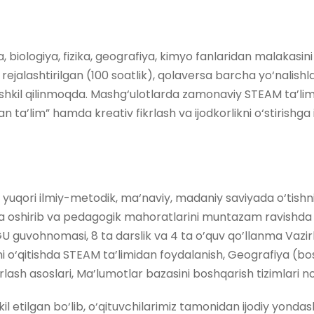
iologiya, fizika, geografiya, kimyo fanlaridan malakasini osh
 rejalashtirilgan (100 soatlik), qolaversa barcha yo‘nalish
ashkil qilinmoqda. Mashg‘ulotlarda zamonaviy STEAM ta’limi
ta’lim” hamda kreativ fikrlash va ijodkorlikni o‘stirish
yuqori ilmiy-metodik, ma‘naviy, madaniy saviyada o‘tishni 
shda oshirib va pedagogik mahoratlarini muntazam ravishda
U guvohnomasi, 8 ta darslik va 4 ta o’quv qo’llanma Vazirl
 o‘qitishda STEAM ta’limidan foydalanish, Geografiya (bos
lash asoslari, Ma’lumotlar bazasini boshqarish tizimlari no
l etilgan bo‘lib, o‘qituvchilarimiz tamonidan ijodiy yonda