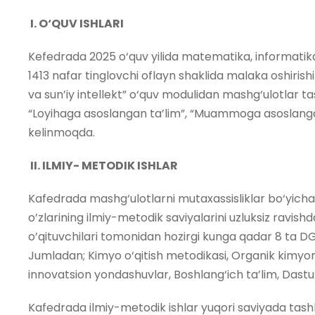
I. O‘QUV ISHLARI
Kefedrada 2025 o‘quv yilida matematika, informatika, b
1413 nafar tinglovchi oflayn shaklida malaka oshirishi
va sun’iy intellekt” o‘quv modulidan mashg‘ulotlar t
“Loyihaga asoslangan ta’lim”, “Muammoga asoslangan 
kelinmoqda.
II. ILMIY- METODIK ISHLAR
Kafedrada mashg‘ulotlarni mutaxassisliklar bo‘yicha 
o’zlarining ilmiy-metodik saviyalarini uzluksiz ravi
o’qituvchilari tomonidan hozirgi kunga qadar 8 ta DG
Jumladan; Kimyo o‘qitish metodikasi, Organik kimyoni
innovatsion yondashuvlar, Boshlang‘ich ta’lim, Dastur
Kafedrada ilmiy-metodik ishlar yuqori saviyada tashki