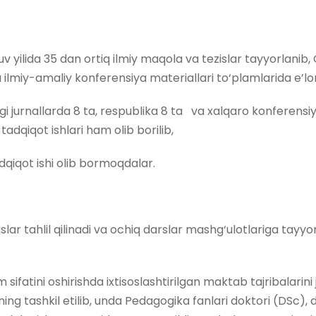
v yilida 35 dan ortiq ilmiy maqola va tezislar tayyorlanib,
a ilmiy-amaliy konferensiya materiallari to‘plamlarida e’lo
 jurnallarda 8 ta, respublika 8 ta va xalqaro konferensiyal
tadqiqot ishlari ham olib borilib,
dqiqot ishi olib bormoqdalar.
tahlil qilinadi va ochiq darslar mashg‘ulotlariga tayyorgarl
ifatini oshirishda ixtisoslashtirilgan maktab tajribalarini
ng tashkil etilib, unda Pedagogika fanlari doktori (DSc), 