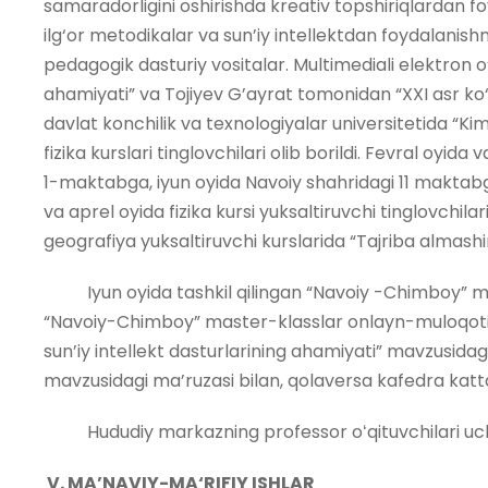
samaradorligini oshirishda kreativ topshiriqlardan fo
ilg‘or metodikalar va sun’iy intellektdan foydalanish
pedagogik dasturiy vositalar. Multimediali elektron o‘
ahamiyati” va Tojiyev G’ayrat tomonidan “XXI asr ko‘n
davlat konchilik va texnologiyalar universitetida “K
fizika kurslari tinglovchilari olib borildi. Fevral o
1-maktabga, iyun oyida Navoiy shahridagi 11 maktabga
va aprel oyida fizika kursi yuksaltiruvchi tinglovchil
geografiya yuksaltiruvchi kurslarida “Tajriba almashin
Iyun oyida tashkil qilingan “Navoiy -Chimboy” maste
“Navoiy-Chimboy” master-klasslar onlayn-muloqotida 
sun’iy intellekt dasturlarining ahamiyati” mavzusidagi
mavzusidagi ma’ruzasi bilan, qolaversa kafedra katta o
Hududiy markazning professor oʻqituvchilari uchun 
V. MA’NAVIY-MA‘RIFIY ISHLAR