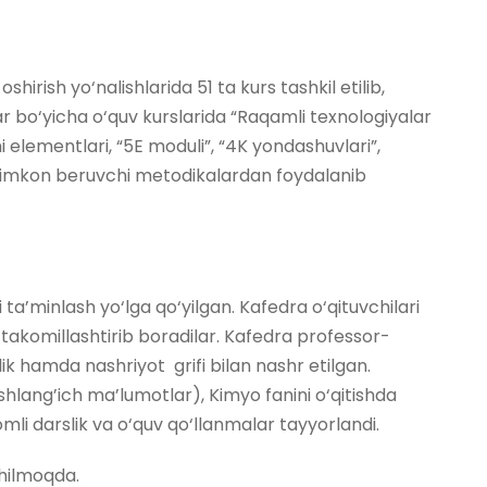
irish yo‘nalishlarida 51 ta kurs tashkil etilib,
lar bo‘yicha o‘quv kurslarida “Raqamli texnologiyalar
 elementlari, “5E moduli”, “4K yondashuvlari”,
ga imkon beruvchi metodikalardan foydalanib
ta’minlash yo‘lga qo‘yilgan. Kafedra o‘qituvchilari
 takomillashtirib boradilar. Kafedra professor-
ik hamda nashriyot grifi bilan nashr etilgan.
hlang’ich ma’lumotlar), Kimyo fanini o‘qitishda
mli darslik va o‘quv qo‘llanmalar tayyorlandi.
shilmoqda.