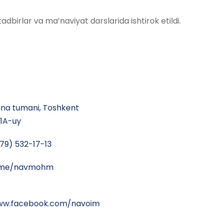
dbirlar va ma’naviyat darslarida ishtirok etildi.
a tumani, Toshkent
41A-uy
79) 532-17-13
t.me/navmohm
www.facebook.com/navoim