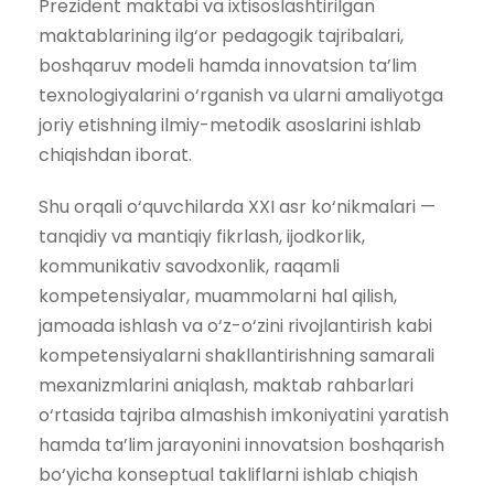
Prezident maktabi va ixtisoslashtirilgan
maktablarining ilg‘or pedagogik tajribalari,
boshqaruv modeli hamda innovatsion ta’lim
texnologiyalarini o‘rganish va ularni amaliyotga
joriy etishning ilmiy-metodik asoslarini ishlab
chiqishdan iborat.
Shu orqali o‘quvchilarda XXI asr ko‘nikmalari —
tanqidiy va mantiqiy fikrlash, ijodkorlik,
kommunikativ savodxonlik, raqamli
kompetensiyalar, muammolarni hal qilish,
jamoada ishlash va o‘z-o‘zini rivojlantirish kabi
kompetensiyalarni shakllantirishning samarali
mexanizmlarini aniqlash, maktab rahbarlari
o‘rtasida tajriba almashish imkoniyatini yaratish
hamda ta’lim jarayonini innovatsion boshqarish
bo‘yicha konseptual takliflarni ishlab chiqish