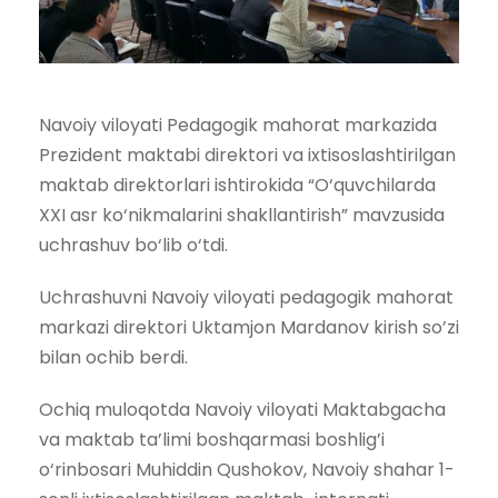
Navoiy viloyati Pedagogik mahorat markazida
Prezident maktabi direktori va ixtisoslashtirilgan
maktab direktorlari ishtirokida “O‘quvchilarda
XXI asr ko‘nikmalarini shakllantirish” mavzusida
uchrashuv bo‘lib o‘tdi.
Uchrashuvni Navoiy viloyati pedagogik mahorat
markazi direktori Uktamjon Mardanov kirish so’zi
bilan ochib berdi.
Ochiq muloqotda Navoiy viloyati Maktabgacha
va maktab ta’limi boshqarmasi boshlig’i
o‘rinbosari Muhiddin Qushokov, Navoiy shahar 1-