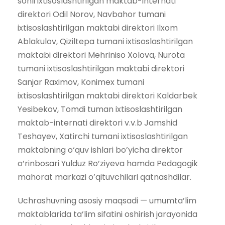
sonli ixtisoslashtirilgan maktab-internati
direktori Odil Norov, Navbahor tumani
ixtisoslashtirilgan maktabi direktori Ilxom
Ablakulov, Qiziltepa tumani ixtisoslashtirilgan
maktabi direktori Mehriniso Xolova, Nurota
tumani ixtisoslashtirilgan maktabi direktori
Sanjar Raximov, Konimex tumani
ixtisoslashtirilgan maktabi direktori Kaldarbek
Yesibekov, Tomdi tuman ixtisoslashtirilgan
maktab-internati direktori v.v.b Jamshid
Teshayev, Xatirchi tumani ixtisoslashtirilgan
maktabning o‘quv ishlari bo’yicha direktor
o’rinbosari Yulduz Ro’ziyeva hamda Pedagogik
mahorat markazi o’qituvchilari qatnashdilar.
Uchrashuvning asosiy maqsadi — umumta’lim
maktablarida ta’lim sifatini oshirish jarayonida