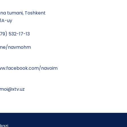
a tumani, Toshkent
41A-uy
79) 532-17-13
t.me/navmohm
www.facebook.com/navoim
moi@xtv.uz
kazi