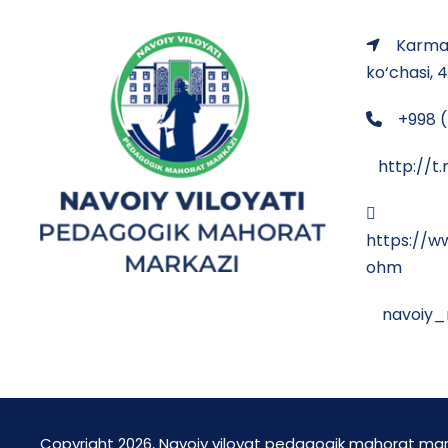
Karman
ko‘chasi, 
+998 (
http://
https://
ohm
navoiy_
Copyright 2026, Navoiy viloyat pedagogik mahorat mar