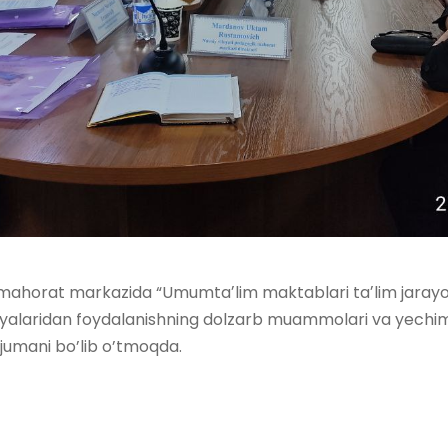
 mahorat markazida “Umumtaʼlim maktablari taʼlim jaray
yalaridan foydalanishning dolzarb muammolari va yechim
jumani bo’lib o’tmoqda.