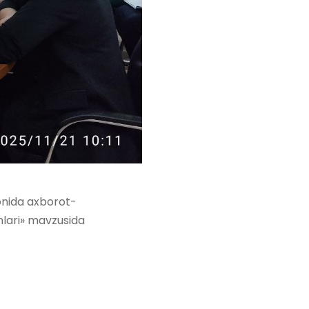
onida axborot-
lari» mavzusida