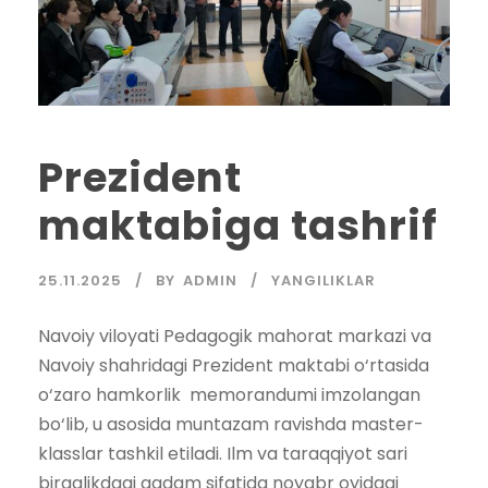
Prezident
maktabiga tashrif
25.11.2025
BY
ADMIN
YANGILIKLAR
Navoiy viloyati Pedagogik mahorat markazi va
Navoiy shahridagi Prezident maktabi o‘rtasida
o‘zaro hamkorlik memorandumi imzolangan
bo‘lib, u asosida muntazam ravishda master-
klasslar tashkil etiladi. Ilm va taraqqiyot sari
birgalikdagi qadam sifatida noyabr oyidagi