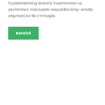
foydalanishning dolzarb muammolari va
yechimlari» mavzusida respublika ilmiy-amaliy
anjumani bo’lib o’tmoqda.
Batafsil